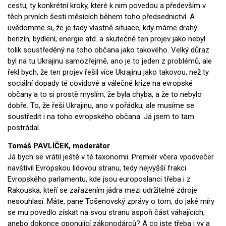
cestu, ty konkrétní kroky, které k nim povedou a především v
těch prvních šesti měsících během toho předsednictví. A
uvědomme si, že je tady vlastně situace, kdy máme drahý
benzín, bydlení, energie atd. a skutečně ten projev jako nebyl
tolik soustředěný na toho občana jako takového. Velký důraz
byl na tu Ukrajinu samozřejmě, ano je to jeden z problémů, ale
řekl bych, že ten projev řešil více Ukrajinu jako takovou, než ty
sociální dopady té covidové a válečné krize na evropské
občany a to si prostě myslím, že byla chyba, a že to nebylo
dobře. To, že řeší Ukrajinu, ano v pořádku, ale musíme se
soustředit i na toho evropského občana. Já jsem to tam
postrádal.
Tomáš PAVLÍČEK, moderátor
Já bych se vrátil ještě v té taxonomii. Premiér včera vpodvečer
navštívil Evropskou lidovou stranu, tedy nejvyšší frakci
Evropského parlamentu, kde jsou europoslanci třeba i z
Rakouska, kteří se zařazením jádra mezi udržitelné zdroje
nesouhlasí. Máte, pane Tošenovský zprávy o tom, do jaké míry
se mu povedlo získat na svou stranu aspoň část váhajících,
anebo dokonce oponující zákonodárců? A co jste třeba i vy a