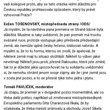
vaši kolegové proto, aby se tato otázka velmi důležitá pro
Českou republiku prohlasovala způsobem, který by právě
vyhovoval Praze?
Evžen TOŠENOVSKÝ, místopředseda strany /ODS/
Já myslím, že ta návštěva pana premiéra ve Straně lidové byla
důležitá. Musíme si taky uvědomit, že pan premiér má trochu
svázané ruce, protože vystupuje jako předseda předsedající
země, ale nemůže úplně česky řečeno, lobbovat natvrdo. A
myslím si, že to tu formu, kterou on zvolil, že apeloval, že
některé země mají tu situaci složitější. Někteří to vůbec jaksi
nevnímají. Někteří jsou proti, přesně Rakousko, které jste zmínil,
tak to je důležité jaksi upozorňovat na tu solidaritu uvědomění
si, že nemohu chránit jenom svoje zájmy, ale že i jiné země jsou
v zcela jiné pozici, a to se přesně týká toho jádra i plynu.
Tomáš PAVLÍČEK, moderátor
Já chápu, že premiér je v dvojjediné pozici momentálně, ale co
třeba další politici, například už zmiňovaná místopředsedkyně
Evropského parlamentu Dita Charanzová říkala, že by
očekávala, že třeba ministr průmyslu a obchodu Jozef Síkela