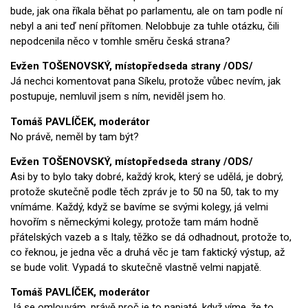
bude, jak ona říkala běhat po parlamentu, ale on tam podle ní
nebyl a ani teď není přítomen. Nelobbuje za tuhle otázku, čili
nepodcenila něco v tomhle směru česká strana?
Evžen TOŠENOVSKÝ, místopředseda strany /ODS/
Já nechci komentovat pana Síkelu, protože vůbec nevím, jak
postupuje, nemluvil jsem s ním, neviděl jsem ho.
Tomáš PAVLÍČEK, moderátor
No právě, neměl by tam být?
Evžen TOŠENOVSKÝ, místopředseda strany /ODS/
Asi by to bylo taky dobré, každý krok, který se udělá, je dobrý,
protože skutečně podle těch zpráv je to 50 na 50, tak to my
vnímáme. Každý, když se bavíme se svými kolegy, já velmi
hovořím s německými kolegy, protože tam mám hodně
přátelských vazeb a s Italy, těžko se dá odhadnout, protože to,
co řeknou, je jedna věc a druhá věc je tam faktický výstup, až
se bude volit. Vypadá to skutečně vlastně velmi napjatě.
Tomáš PAVLÍČEK, moderátor
Já se omlouvám, právě proč je to napjaté, když víme, že to