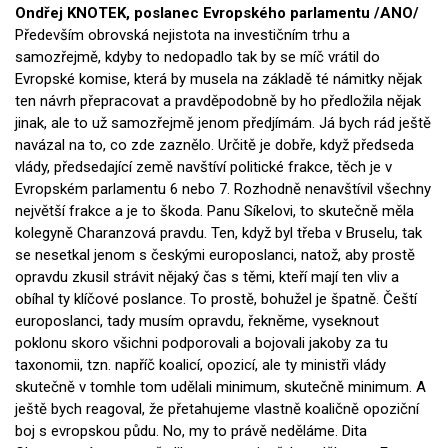
Ondřej KNOTEK, poslanec Evrops
kého parlamentu /ANO/
Především obrovská nejistota na investičním trhu a
samozřejmě, kdyby to nedopadlo tak by se míč vrátil do
Evropské komise, která by musela na základě té námitky nějak
ten návrh přepracovat a pravděpodobně by ho předložila nějak
jinak, ale to už samozřejmě jenom předjímám. Já bych rád ještě
navázal na to, co zde zaznělo. Určitě je dobře, když předseda
vlády, předsedající země navštíví politické frakce, těch je v
Evropském parlamentu 6 nebo 7. Rozhodně nenavštívil všechny
největší frakce a je to škoda. Panu Síkelovi, to skutečně měla
kolegyně Charanzová pravdu. Ten, když byl třeba v Bruselu, tak
se nesetkal jenom s českými europoslanci, natož, aby prostě
opravdu zkusil strávit nějaký čas s těmi, kteří mají ten vliv a
obíhal ty klíčové poslance. To prostě, bohužel je špatně. Čeští
europoslanci, tady musím opravdu, řekněme, vyseknout
poklonu skoro všichni podporovali a bojovali jakoby za tu
taxonomii, tzn. napříč koalicí, opozicí, ale ty ministři vlády
skutečně v tomhle tom udělali minimum, skutečně minimum. A
ještě bych reagoval, že přetahujeme vlastně koaličně opoziční
boj s evropskou půdu. No, my to právě neděláme. Dita