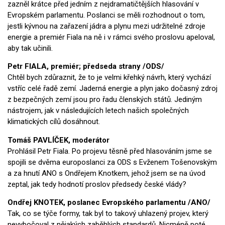
zazněl krátce před jedním z nejdramatičtějších hlasování v
Evropském parlamentu. Poslanci se měli rozhodnout o tom,
jestli kývnou na zařazení jádra a plynu mezi udržitelné zdroje
energie a premiér Fiala na ně i v rámci svého proslovu apeloval,
aby tak učinili.
Petr FIALA, premiér; předseda strany /ODS/
Chtěl bych zdůraznit, že to je velmi křehký návrh, který vychází
vstříc celé řadě zemí. Jaderná energie a plyn jako dočasný zdroj
z bezpečných zemí jsou pro řadu členských států. Jediným
nástrojem, jak v následujících letech našich společných
klimatických cílů dosáhnout.
Tomáš PAVLÍČEK, moderátor
Prohlásil Petr Fiala. Po projevu těsně před hlasováním jsme se
spojili se dvěma europoslanci za ODS s Evženem Tošenovským
a za hnutí ANO s Ondřejem Knotke
m, jehož jsem se na úvod
zeptal, jak tedy hodnotí proslov předsedy české vlády?
Ondřej KNOTEK, poslanec Evrops
kého parlamentu /ANO/
Tak, co se týče formy, tak byl to takový uhlazený projev, který
nevybočoval z nějakých zaběhlých standardů. Nicméně poté