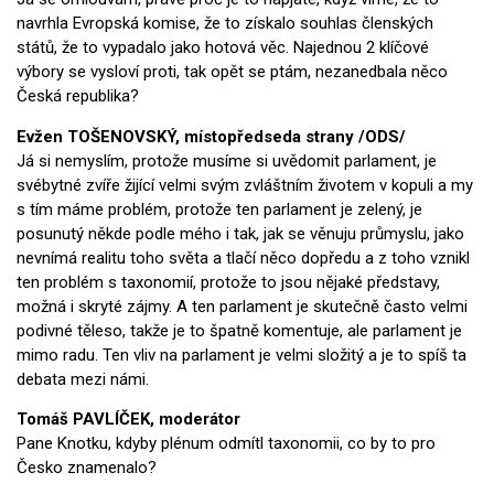
navrhla Evropská komise, že to získalo souhlas členských
států, že to vypadalo jako hotová věc. Najednou 2 klíčové
výbory se vysloví proti, tak opět se ptám, nezanedbala něco
Česká republika?
Evžen TOŠENOVSKÝ, místopředseda strany /ODS/
Já si nemyslím, protože musíme si uvědomit parlament, je
svébytné zvíře žijící velmi svým zvláštním životem v kopuli a my
s tím máme problém, protože ten parlament je zelený, je
posunutý někde podle mého i tak, jak se věnuju průmyslu, jako
nevnímá realitu toho světa a tlačí něco dopředu a z toho vznikl
ten problém s taxonomií, protože to jsou nějaké představy,
možná i skryté zájmy. A ten parlament je skutečně často velmi
podivné těleso, takže je to špatně komentuje, ale parlament je
mimo radu. Ten vliv na parlament je velmi složitý a je to spíš ta
debata mezi námi.
Tomáš PAVLÍČEK, moderátor
Pane Knotku, kdyby plénum odmítl taxonomii, co by to pro
Česko znamenalo?