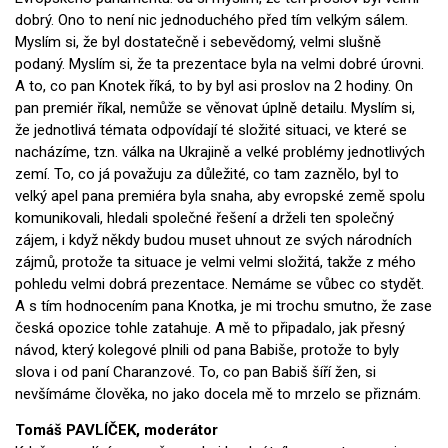
dobrý. Ono to není nic jednoduchého před tím velkým sálem.
Myslím si, že byl dostatečně i sebevědomý, velmi slušně
podaný. Myslím si, že ta prezentace byla na velmi dobré úrovni.
A to, co pan Knotek říká, to by byl asi proslov na 2 hodiny. On
pan premiér říkal, nemůže se věnovat úplně detailu. Myslím si,
že jednotlivá témata odpovídají té složité situaci, ve které se
nacházíme, tzn. válka na Ukrajině a velké problémy jednotlivých
zemí. To, co já považuju za důležité, co tam zaznělo, byl to
velký apel pana premiéra byla snaha, aby evropské země spolu
komunikovali, hledali společné řešení a drželi ten společný
zájem, i když někdy budou muset uhnout ze svých národních
zájmů, protože ta situace je velmi velmi složitá, takže z mého
pohledu velmi dobrá prezentace. Nemáme se vůbec co stydět.
A s tím hodnocením pana Knotka, je mi trochu smutno, že zase
česká opozice tohle zatahuje. A mě to připadalo, jak přesný
návod, který kolegové plnili od pana Babiše, protože to byly
slova i od paní Charanzové. To, co pan Babiš šíří žen, si
nevšímáme člověka, no jako docela mě to mrzelo se přiznám.
Tomáš PAVLÍČEK, moderátor