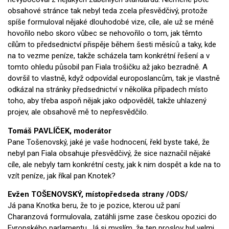
obsahové stránce tak nebyl teda zcela přesvědčivý, protože
spíše formuloval nějaké dlouhodobé vize, cíle, ale už se méně
hovořilo nebo skoro vůbec se nehovořilo o tom, jak těmto
cílům to předsednictví přispěje během šesti měsíců a taky, kde
na to vezme peníze, takže scházela tam konkrétní řešení a v
tomto ohledu působil pan Fiala trošičku až jako bezradně. A
dovršil to vlastně, když odpovídal europoslancům, tak je vlastně
odkázal na stránky předsednictví v několika případech místo
toho, aby třeba aspoň nějak jako odpověděl, takže uhlazený
projev, ale obsahově mě to nepřesvědčilo.
Tomáš PAVLÍČEK, moderátor
Pane Tošenovský, jaké je vaše hodnocení, řekl byste také, že
nebyl pan Fiala obsahuje přesvědčivý, že sice naznačil nějaké
cíle, ale nebyly tam konkrétní cesty, jak k nim dospět a kde na to
vzít peníze, jak říkal pan Knotek?
Evžen TOŠENOVSKÝ, místopředseda strany /ODS/
Já pana Knotka beru, že to je pozice, kterou už paní
Charanzová formulovala, zatáhli jsme zase českou opozici do
Evropského parlamentu. Já si myslím, že ten proslov byl velmi