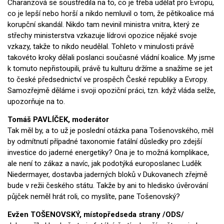
Charanzová se soustředila na to, co je třeba udělat pro Evropu,
co je lepší nebo horší a nikdo nemluvil o tom, že pětikoalice má
korupční skandál. Nikdo tam nevinil ministra vnitra, který ze
střechy ministerstva vzkazuje lídrovi opozice nějaké svoje
vzkazy, takže to nikdo neudělal. Tohleto v minulosti právě
takovéto kroky dělali poslanci současné vládní koalice. My jsme
k tomuto nepřistoupili, právě tu kulturu držíme a snažíme se jet
to české předsednictví ve prospěch České republiky a Evropy.
Samozřejmě děláme i svoji opoziční práci, tzn. když vláda selže,
upozorňuje na to.
Tomáš PAVLÍČEK, moderátor
Tak měl by, a to už je poslední otázka pana Tošenovského, měl
by odmítnutí případné taxonomie fatální důsledky pro zdejší
investice do jaderné energetiky? Ona je to možná komplikace,
ale není to zákaz a navíc, jak podotýká europoslanec Luděk
Niedermayer, dostavba jaderných bloků v Dukovanech zřejmě
bude v režii českého státu. Takže by ani to hledisko úvěrování
půjček neměl hrát roli, co myslíte, pane Tošenovský?
Evžen TOŠENOVSKÝ, místopředseda strany /ODS/