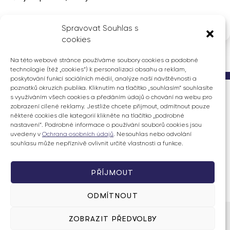
Spravovat Souhlas s
cookies
Na této webové stránce používáme soubory cookies a podobné
technologie (též „cookies“) k personalizaci obsahu a reklam,
poskytování funkcí sociálních médií, analýze naší návštěvnosti a
poznatků okruzích publika. Kliknutím na tlačítko „souhlasím“ souhlasíte
s využíváním všech cookies a předáním údajů o chování na webu pro
Ing. Ondřej Knotek
zobrazení cílené reklamy. Jestliže chcete přijmout, odmítnout pouze
poslanec Evropského parlamentu
některé cookies dle kategorií klikněte na tlačítko „podrobné
nastavení“. Podrobné informace o používání souborů cookies jsou
uvedeny v
Ochrana osobních údajů
. Nesouhlas nebo odvolání
souhlasu může nepříznivě ovlivnit určité vlastnosti a funkce.
PŘÍJMOUT
ODMÍTNOUT
ZOBRAZIT PŘEDVOLBY
© 2026 Ondřej Knotek | Všechna práva vyhrazena