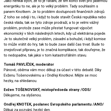
Jako neříkal bych, že to je fatální, že tím končí svět pro jadernou
energetiku to ne, ale je to velký problém. Tady souhlasím s
panem Knotkem. Je to problém dostupnosti finančních zdrojů.
Z toho se odvíjí i to, i když to bude stavět Česká republika nebo
česká vláda, tak se tyto zdroje prodraží, a to je velmi vážný
problém, protože zase může přestat fungovat výpočet
ekonomický v těch následných letech, kdy už elektrárna pojede.
Je to skutečně velký problém, zásadní a bohužel, i když komise
to může vrátit do hry, tak to bude zase další čas trvat. Bude to
znejisťovat přípravu, je to značná komplikace, tak doufejme, že
to nedopadne, tak jaksi v tom katastrofálním stavu.
Tomáš PAVLÍČEK, moderátor
Pánové, oběma vám moc děkuji za účast v této debatě. Díky
Evženu Tošenovskému a i Ondřeji Knotkovi. Mějte se moc
hezky, na shledanou.
Evžen TOŠENOVSKÝ, místopředseda strany /ODS/
Děkujeme, na slyšenou.
Ondřej KNOTEK, poslanec Evrops
kého parlamentu /ANO/
Děkuji za pozvání, hezký den.