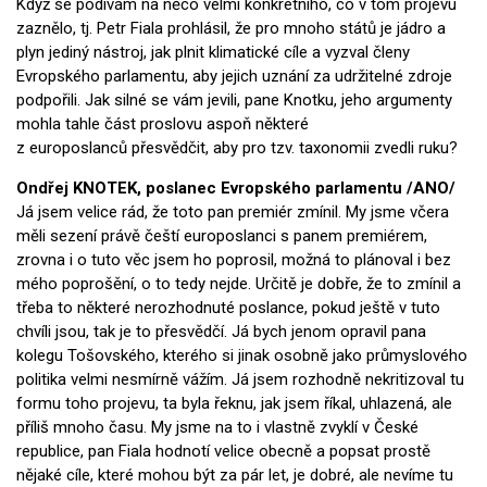
Když se podívám na něco velmi konkrétního, co v tom projevu
zaznělo, tj. Petr Fiala prohlásil, že pro mnoho států je jádro a
plyn jediný nástroj, jak plnit klimatické cíle a vyzval členy
Evropského parlamentu, aby jejich uznání za udržitelné zdroje
podpořili. Jak silné se vám jevili, pane Knotku, jeho argumenty
mohla tahle část proslovu aspoň některé
z europoslanců přesvědčit, aby pro tzv. taxonomii zvedli ruku?
Ondřej KNOTEK, poslanec Evrops
kého parlamentu /ANO/
Já jsem velice rád, že toto pan premiér zmínil. My jsme včera
měli sezení právě čeští europoslanci s panem premiérem,
zrovna i o tuto věc jsem ho poprosil, možná to plánoval i bez
mého poprošění, o to tedy nejde. Určitě je dobře, že to zmínil a
třeba to některé nerozhodnuté poslance, pokud ještě v tuto
chvíli jsou, tak je to přesvědčí. Já bych jenom opravil pana
kolegu Tošovského, kterého si jinak osobně jako průmyslového
politika velmi nesmírně vážím. Já jsem rozhodně nekritizoval tu
formu toho projevu, ta byla řeknu, jak jsem říkal, uhlazená, ale
příliš mnoho času. My jsme na to i vlastně zvyklí v České
republice, pan Fiala hodnotí velice obecně a popsat prostě
nějaké cíle, které mohou být za pár let, je dobré, ale nevíme tu