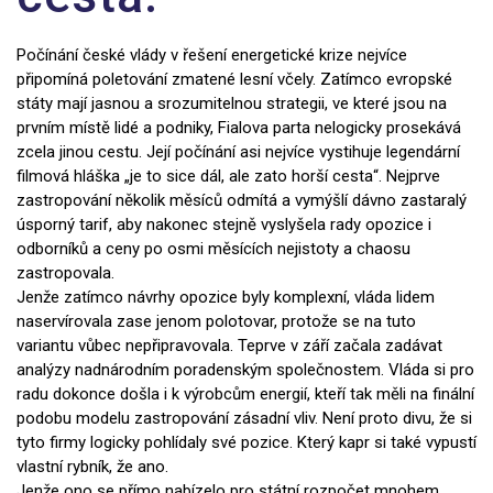
Počínání české vlády v řešení energetické krize nejvíce
připomíná poletování zmatené lesní včely. Zatímco evropské
státy mají jasnou a srozumitelnou strategii, ve které jsou na
prvním místě lidé a podniky, Fialova parta nelogicky prosekává
zcela jinou cestu. Její počínání asi nejvíce vystihuje legendární
filmová hláška „je to sice dál, ale zato horší cesta“. Nejprve
zastropování několik měsíců odmítá a vymýšlí dávno zastaralý
úsporný tarif, aby nakonec stejně vyslyšela rady opozice i
odborníků a ceny po osmi měsících nejistoty a chaosu
zastropovala.
Jenže zatímco návrhy opozice byly komplexní, vláda lidem
naservírovala zase jenom polotovar, protože se na tuto
variantu vůbec nepřipravovala. Teprve v září začala zadávat
analýzy nadnárodním poradenským společnostem. Vláda si pro
radu dokonce došla i k výrobcům energií, kteří tak měli na finální
podobu modelu zastropování zásadní vliv. Není proto divu, že si
tyto firmy logicky pohlídaly své pozice. Který kapr si také vypustí
vlastní rybník, že ano.
Jenže ono se přímo nabízelo pro státní rozpočet mnohem