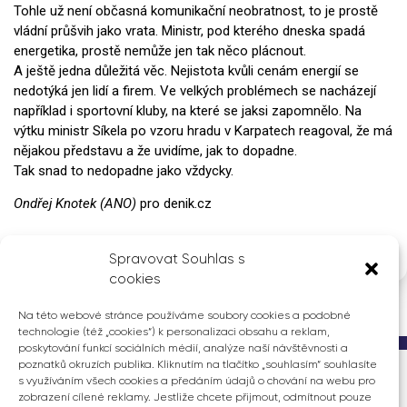
Tohle už není občasná komunikační neobratnost, to je prostě
vládní průšvih jako vrata. Ministr, pod kterého dneska spadá
energetika, prostě nemůže jen tak něco plácnout.
A ještě jedna důležitá věc. Nejistota kvůli cenám energií se
nedotýká jen lidí a firem. Ve velkých problémech se nacházejí
například i sportovní kluby, na které se jaksi zapomnělo. Na
výtku ministr Síkela po vzoru hradu v Karpatech reagoval, že má
nějakou představu a že uvidíme, jak to dopadne.
Tak snad to nedopadne jako vždycky.
Ondřej Knotek (ANO)
pro denik.cz
Spravovat Souhlas s
cookies
Na této webové stránce používáme soubory cookies a podobné
technologie (též „cookies“) k personalizaci obsahu a reklam,
poskytování funkcí sociálních médií, analýze naší návštěvnosti a
poznatků okruzích publika. Kliknutím na tlačítko „souhlasím“ souhlasíte
s využíváním všech cookies a předáním údajů o chování na webu pro
Ing. Ondřej Knotek
zobrazení cílené reklamy. Jestliže chcete přijmout, odmítnout pouze