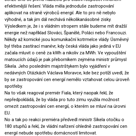
efektivnější řešení. Vláda měla jednoduše zastropování
aplikovat na straně výrobců energií. Ale to pro ně nebylo
výhodné, a tak jim dál nechává několikanásobné zisky.
Výsledkem je, že i s vládním stropem stále budeme mít dražší
energie než například Slováci, Španělé, Poláci nebo Francouzi.
Někdy až komické jsou komunikační kotrmelce vlády. Úsměvný
byl třeba zastírací manévr, kdy česká vláda jako jediná v EU
začala mluvit o ceně za kWh a nikoliv za MWh. Ve vypouštění
matoucích údajů je pak přeborníkem zejména ministr průmysl
Síkela. Jeho posledním majstrštykem bylo vyjádření v
nedávných Otázkách Václava Moravce, kde bez potíží uvedl, že
by se zastropování cen energií nemělo vztahovat celou úroveň
spotřeby.
Na to však reagoval premiér Fiala, který naopak řekl, že
nepředpokládá, že by vláda pro tuto zimu využila možnost
omezit zastropování cen energií, o kterém se mluví na úrovni
EU.
No a tak po reakci premiéra předvedl ministr Síkela otočku o
180 stupňů a řekl, že vládní nařízení ohledně zastropování cen
energií nebude spotřebu domácností limitovat.