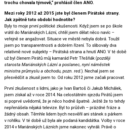
trochu chovala týmově,“ prohlásil člen ANO.
Mezi roky 2012 až 2015 jste byl členem Pirátské strany.
Jak zpětně toto období hodnotíte?
Byly to moje první politické zkušenosti. Když jsem se po škole
vrátil do Mariánských Lázní, chtěl jsem dělat něco navíc –
veřejně se angažovat. Situace ve městě nebyla dobrá. Toužil
jsem po transparentnosti a dobrém řízení. To slibovaly dva
relativně nové subjekty – Pirátská strana a hnutí ANO. V té době
už byl členem Pirátů můj kamarád Petr Třešňák (
později
starosta Mariánských Lázní a poslanec, nyní náměstek
ministra průmyslu a obchodu, pozn. red.
). Nechal jsem se
přesvědčit a zkusil jsem to. Od roku 2012 jsme začali pracovat.
První zkušenost s lidmi, jako je Ivan Bartoš či Jakub Michálek,
jsem získal až v roce 2014. Na celostátním sjezdu Pirátů jsem
si poprvé uvědomil, že je něco hodně špatně. Ještě že to tehdy
nepřenášela nějaká televize. Byl to průšvih – prázdné fráze a
žádný obsah. Těmhle lidem bych nesvěřil ani stánek s párkem
v rohlíku. V té době už byla ale podaná kandidátka. Volby v roce
2014 v Mariánských Lázních jsme nakonec vyhráli. Právě o