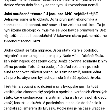
třetice všeho dobrého by se ten tým už rozpadnout neměl.
Jaká současná témata EU jsou pro ANO nejdůležitější?
Definovali jsme si tři oblasti. Do té první patří ekonomika a
konkurenceschopnost, což souvisí i se zelenou politikou. Ta je
nyní řízena ideologicky, musíme se více bavit s průmyslem. Bez
něj totiž nebude hospodářství. V takovém stavu pak nemůžeme
zvládnout žádnou krizi.
Druhá oblast se týká migrace. Jsou státy, které s podobou
migračního paktu nejsou spokojeny. Naše vláda falešně říkala,
že v něm nejsou obsaženy kvóty. Jenže povinná solidarita k nim
přímo povede. Toto téma bude ještě před volbami i po nich
silně rezonovat. Někteří politici se s tím nesmíří, budou dělat
vše pro to, abychom byli schopni ubránit náš způsob života.
Třetí téma souvisí s rozložením sil v Evropské unii. Ta totiž
vznikla jako ekonomický projekt a spolek suverénních členských
států, které spolupracují na vnitřním trhu a ctí volný pohyb osob,
zboží, kapitálu a služeb. V posledních letech ale docházelo k
centralizaci směrem do Bruselu. Podle nás je na čase vrátit se