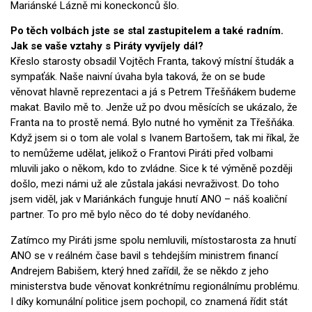
Mariánské Lázně mi koneckonců šlo.
Po těch volbách jste se stal zastupitelem a také radním.
Jak se vaše vztahy s Piráty vyvíjely dál?
Křeslo starosty obsadil Vojtěch Franta, takový místní študák a
sympaťák. Naše naivní úvaha byla taková, že on se bude
věnovat hlavně reprezentaci a já s Petrem Třešňákem budeme
makat. Bavilo mě to. Jenže už po dvou měsících se ukázalo, že
Franta na to prostě nemá. Bylo nutné ho vyměnit za Třešňáka.
Když jsem si o tom ale volal s Ivanem Bartošem, tak mi říkal, že
to nemůžeme udělat, jelikož o Frantovi Piráti před volbami
mluvili jako o někom, kdo to zvládne. Sice k té výměně později
došlo, mezi námi už ale zůstala jakási nevraživost. Do toho
jsem viděl, jak v Mariánkách funguje hnutí ANO – náš koaliční
partner. To pro mě bylo něco do té doby nevídaného.
Zatímco my Piráti jsme spolu nemluvili, místostarosta za hnutí
ANO se v reálném čase bavil s tehdejším ministrem financí
Andrejem Babišem, který hned zařídil, že se někdo z jeho
ministerstva bude věnovat konkrétnímu regionálnímu problému.
I díky komunální politice jsem pochopil, co znamená řídit stát