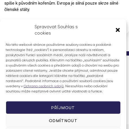
spíše k původním kořenům. Evropa je silná pouze skrze silné
členské státy.
Spravovat Souhlas s
cookies
Na této webové stránce používáme soubory cookies a podobné
technologie (též „cookies“) k personalizaci obsahu a reklam,
poskytování funkcí sociálních médií, analýze naší návštěvnosti a
poznatků okruzích publika. Kliknutím na tlačítko „souhlasím“ souhlasíte
s využíváním všech cookies a předáním údajů o chování na webu pro
Ing. Ondřej Knotek
zobrazení cílené reklamy. Jestliže chcete přijmout, odmítnout pouze
poslanec Evropského parlamentu
některé cookies dle kategorií klikněte na tlačítko „podrobné
nastavení“. Podrobné informace o používání souborů cookies jsou
uvedeny v
Ochrana osobních údajů
. Nesouhlas nebo odvolání
souhlasu může nepříznivě ovlivnit určité vlastnosti a funkce.
PŘÍJMOUT
ODMÍTNOUT