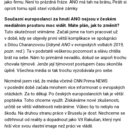
jako firmu. Není to prázdná fráze. ANO má tah na bránu, Piráti si
oproti tomu spíš staví vzdušné zámky.
Současní europoslanci za hnutí ANO nejsou v českém
mediálním prostoru moc vidět. Máte plán, jak to změnit?
Tuto skutečnost vnímáme. Začali jsme na tom pracovat už
v době, kdy se objevily první větší komplikace ve spolupráci
s Ditou Charanzovou (
lídryně ANO v evropských volbách 2019,
pozn. red.
). Ta v podstatě veškerou pozornost a slávu chtěla
brát na sebe. Nám to primárně nevadilo, dokud se aspoň trochu
chovala týmově. Jenže její týmovost postupem času skončila
úplně. Všechna média si tak trochu vyzobávala pro sebe.
Nicméně jsem rád, že média včetně CNN Prima NEWS
v poslední době začala mnohem více informovat o evropských
otázkách. Za to děkuji. Po českých europoslancích tak je větší
poptávka. Toho chceme využít. Získáváme nové zkušenosti,
určitě se větší viditelnosti nebráníme. Vůbec by to nebylo na
škodu. Na druhou stranu práce v Bruselu je dost. Nechceme se
odtrhnout od reality a dopadnout jako Vít Rakušan, který nyní
řeší více svou vlastní image než práci ve vládě.