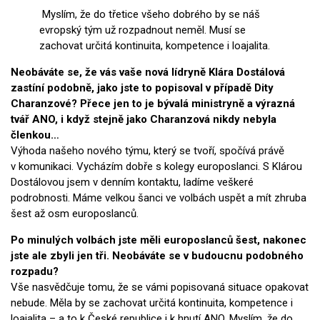
Myslím, že do třetice všeho dobrého by se náš
evropský tým už rozpadnout neměl. Musí se
zachovat určitá kontinuita, kompetence i loajalita.
Neobáváte se, že vás vaše nová lídryně Klára Dostálová
zastíní podobně, jako jste to popisoval v případě Dity
Charanzové? Přece jen to je bývalá ministryně a výrazná
tvář ANO, i když stejně jako Charanzová nikdy nebyla
členkou…
Výhoda našeho nového týmu, který se tvoří, spočívá právě
v komunikaci. Vycházím dobře s kolegy europoslanci. S Klárou
Dostálovou jsem v denním kontaktu, ladíme veškeré
podrobnosti. Máme velkou šanci ve volbách uspět a mít zhruba
šest až osm europoslanců.
Po minulých volbách jste měli europoslanců šest, nakonec
jste ale zbyli jen tři. Neobáváte se v budoucnu podobného
rozpadu?
Vše nasvědčuje tomu, že se vámi popisovaná situace opakovat
nebude. Měla by se zachovat určitá kontinuita, kompetence i
loajalita – a to k České republice i k hnutí ANO. Myslím, že do