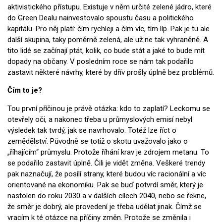
aktivistického přístupu. Existuje v něm určité zelené jádro, které
do Green Dealu nainvestovalo spoustu času a politického
kapitálu. Pro něj platí: čím rychleji a čím víc, tím líp. Pak je tu ale
další skupina, taky poměrně zelená, ale už ne tak vyhraněně. A
tito lidé se začínají ptát, kolik, co bude stát a jaké to bude mít
dopady na občany. V posledním roce se nám tak podařilo
zastavit některé návrhy, které by dřív prošly úplně bez problémů.
Čím to je?
Tou první příčinou je právě otázka: kdo to zaplatí? Leckomu se
otevřely oči, a nakonec třeba u průmyslových emisí nebyl
výsledek tak tvrdý, jak se navrhovalo. Totéž lze říct o
zemědělství. Původně se totiž o skotu uvažovalo jako o
„říhajícím“ průmyslu. Protože říhání krav je zdrojem metanu. To
se podařilo zastavit úplně. Čili je vidět změna. Veškeré trendy
pak naznačují, že posílí strany, které budou víc racionální a víc
orientované na ekonomiku. Pak se buď potvrdí směr, který je
nastolen do roku 2030 a v dalších cílech 2040, nebo se řekne,
že směr je dobrý, ale provedení je třeba udělat jinak. Čímž se
vracím k té otázce na příčiny změn. Protože se změnila i