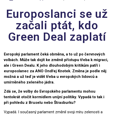
Europoslanci se už
začali ptát, kdo
Green Deal zaplatí
Evropský parlament čeká obměna, a to už po červnových
volbách. Může tak dojít ke změně přístupu třeba k migraci,
ale i Green Dealu. K jeho dlouhodobým kritikům patří i
europoslanec za ANO Ondřej Knotek. Změna je podle něj
možná a už teď je vidět třeba u evropských lidovců a
umírněného zeleného jádra.
Zdá se, že volby do Evropského parlamentu mohou
tentokrát otočit kormidlem unijní politiky. Vypadá to tak i
při pohledu z Bruselu nebo Štrasburku?
Vypadá. I současný parlament změnil svoji míru zelenosti a