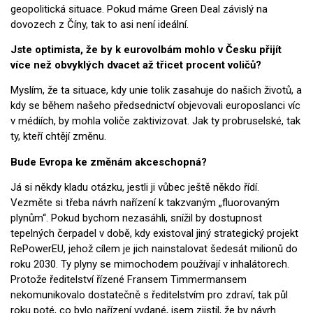
geopolitická situace. Pokud máme Green Deal závislý na
dovozech z Číny, tak to asi není ideální.
Jste optimista, že by k eurovolbám mohlo v Česku přijít
více než obvyklých dvacet až třicet procent voličů?
Myslím, že ta situace, kdy unie tolik zasahuje do našich životů, a
kdy se během našeho předsednictví objevovali europoslanci víc
v médiích, by mohla voliče zaktivizovat. Jak ty probruselské, tak
ty, kteří chtějí změnu.
Bude Evropa ke změnám akceschopná?
Já si někdy kladu otázku, jestli ji vůbec ještě někdo řídí.
Vezměte si třeba návrh nařízení k takzvaným „fluorovaným
plynům“. Pokud bychom nezasáhli, snížil by dostupnost
tepelných čerpadel v době, kdy existoval jiný strategický projekt
RePowerEU, jehož cílem je jich nainstalovat šedesát milionů do
roku 2030. Ty plyny se mimochodem používají v inhalátorech.
Protože ředitelství řízené Fransem Timmermansem
nekomunikovalo dostatečně s ředitelstvím pro zdraví, tak půl
roku poté, co bylo nařízení vydané, jsem zjistil, že by návrh