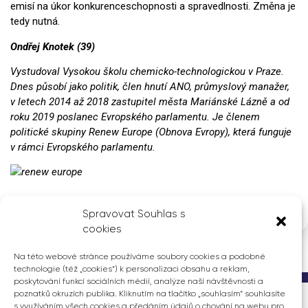
emisí na úkor konkurenceschopnosti a spravedlnosti. Změna je
tedy nutná.
Ondřej Knotek (39)
Vystudoval Vysokou školu chemicko-technologickou v Praze.
Dnes působí jako politik, člen hnutí ANO, průmyslový manažer,
v letech 2014 až 2018 zastupitel města Mariánské Lázně a od
roku 2019 poslanec Evropského parlamentu. Je členem
politické skupiny Renew Europe (Obnova Evropy), která funguje
v rámci Evropského parlamentu.
Spravovat Souhlas s
cookies
Na této webové stránce používáme soubory cookies a podobné
technologie (též „cookies“) k personalizaci obsahu a reklam,
poskytování funkcí sociálních médií, analýze naší návštěvnosti a
poznatků okruzích publika. Kliknutím na tlačítko „souhlasím“ souhlasíte
s využíváním všech cookies a předáním údajů o chování na webu pro