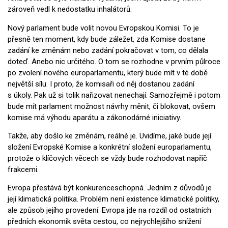
zároveň vedl k nedostatku inhalátorů.
Nový parlament bude volit novou Evropskou Komisi. To je
přesně ten moment, kdy bude záležet, zda Komise dostane
zadání ke změnám nebo zadání pokračovat v tom, co dělala
doteď. Anebo nic určitého. O tom se rozhodne v prvním půlroce
po zvolení nového europarlamentu, který bude mít v té době
největší sílu. I proto, že komisaři od něj dostanou zadání
s úkoly. Pak už si tolik nařizovat nenechají. Samozřejmě i potom
bude mít parlament možnost návrhy měnit, či blokovat, ovšem
komise má výhodu aparátu a zákonodárné iniciativy.
Takže, aby došlo ke změnám, reálné je. Uvidíme, jaké bude její
složení Evropské Komise a konkrétní složení europarlamentu,
protože o klíčových věcech se vždy bude rozhodovat napříč
frakcemi.
Evropa přestává být konkurenceschopná. Jedním z důvodů je
její klimatická politika. Problém není existence klimatické politiky,
ale způsob jejího provedení. Evropa jde na rozdíl od ostatních
předních ekonomik světa cestou, co nejrychlejšího snížení